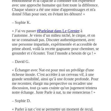
émotionnelle et ta capacité à combiner ton expérience
avec une approche humaine qui font toute la différence.
Chaque séance a été une mine d'apprentissages et m'a
donné l'élan pour oser, en évitant les détours! »
– Sophie K.
« J’ai vu passer
#Parleànat dans Le Grenier
à
l’automne. Je viens d’un milieu niché, le cirque, et on
ne se connaissait pas. Discuter authentiquement, avec
une personne impartiale, expérimentée et accessible de
prime abord, voilà la recette gagnante pour cheminer, se
grounder et s’écouter. Tout l’monde a besoin de ça ! »
– David G.
« Échanger avec Nat est pour moi un privilège d'une
richesse inouïe. C'est accéder à un cerveau vif, à une
grande sensibilité, ainsi qu’à une écoute profonde. Pour
me recentrer, élargir ma perspective ou recadrer une
discussion, tout ça sans crainte qu'un jugement teintera
notre échange. Juste Parle à nat, tu me remercieras ! »
– Sophie D.
« Parler à nat c’est se permettre un moment de recul,