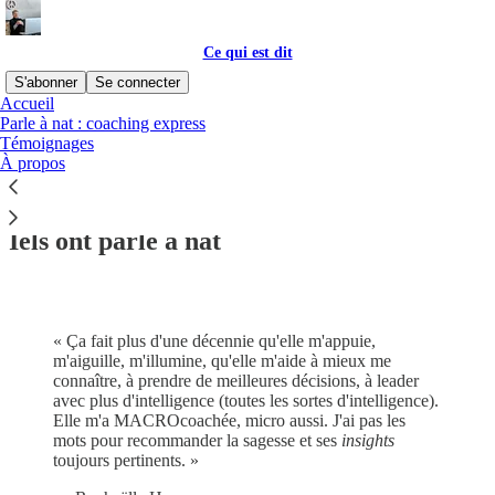
Ce qui est dit
S'abonner
Se connecter
Accueil
Parle à nat : coaching express
Témoignages
À propos
Lisez sans distraction sur Substack
Iels ont parlé à nat
« Ça fait plus d'une décennie qu'elle m'appuie,
m'aiguille, m'illumine, qu'elle m'aide à mieux me
connaître, à prendre de meilleures décisions, à leader
avec plus d'intelligence (toutes les sortes d'intelligence).
Elle m'a MACROcoachée, micro aussi. J'ai pas les
mots pour recommander la sagesse et ses
insights
toujours pertinents. »