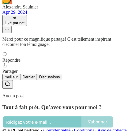
Alexandra Saulnier
Apr 29, 2024
Liké par nat
Merci pour ce magnifique partage! C'est tellement inspirant
d'écouter ton témoignage.
Répondre
Partager
meilleur
Dernier
Discussions
Aucun post
Tout à fait prêt. Qu'avez-vous pour moi ?
S'abonner
© 2026 nat bertrand
·
Confidentialité
∙
Conditions
∙
Avis de collecte