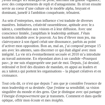
avec des comportements de repli et d'antagonisme. Ils m'ont ensuite
servie au coeur d’une culture où le modèle alpha, bruyant et
dominant, jumelé à l'ambition conquérante, trônaient.
Au sein d’entreprises, mon influence s’est traduite de diverses
manières. Initiatives, créativité rassembleuse, aptitude avec le.s
talent.s, contribution aux visions et à leur diffusion. Avec une
conscience limitée, j'amplifiais le leadership ambiant. J’étais
toutefois inhabile avec le pouvoir. Au lieu d’élever mon jeu, ma
clairvoyance à son égard créait une dissonance, parfois au point
d’activer mon opposition. Bon an, mal an, j’ai composé presque 15
ans avec les attentes, sans discerner ce qui était aligné avec mon
intégrité. La vie m'a éventuellement secouée et 2010 m’a introduite
au travail autonome. En répondant alors à un candide «Pourquoi
pas», je me suis réappropriée une part de moi. Depuis, j'ai dessiné,
redessiné et livré des dizaines de mandats, en appui au leaders et
au.x talent.s qui portent les organisations – la plupart créatives et en
croissance.
Tout cela dit, ce n'est que depuis 7 ans que je considère l'essence de
mon leadership et sa destinée. Que j'estime sa sensibilité, sa vision
singulière du monde et des gens. Que je distingue avec qui partager
l’énergie d'
empowerment
que je transmets. Comment et dans quelle
optique, offrir mon écoute et mes
insights
.