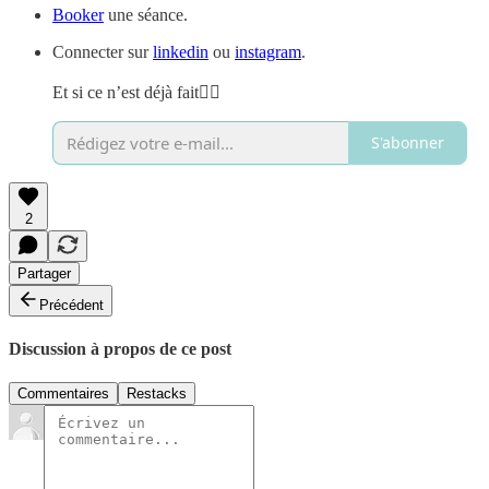
Booker
une séance.
Connecter sur
linkedin
ou
instagram
.
Et si ce n’est déjà fait👇🏼
S'abonner
2
Partager
Précédent
Discussion à propos de ce post
Commentaires
Restacks